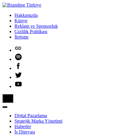
Skip
to
Hakkımızda
content
Künye
Reklam ve Sponsorluk
Gizlilik Politikası
İletişim
Mikrosite
Spotify
Facebook
Twitter
YouTube
Dijital Pazarlama
Stratejik Marka Yönetimi
Haberler
İş Dünyası