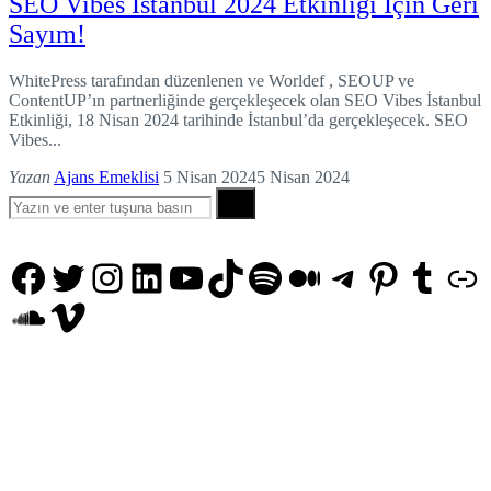
SEO Vibes İstanbul 2024 Etkinliği İçin Geri
Sayım!
WhitePress tarafından düzenlenen ve Worldef , SEOUP ve
ContentUP’ın partnerliğinde gerçekleşecek olan SEO Vibes İstanbul
Etkinliği, 18 Nisan 2024 tarihinde İstanbul’da gerçekleşecek. SEO
Vibes...
Yazan
Ajans Emeklisi
5 Nisan 2024
5 Nisan 2024
Search
Search
for:
Facebook
Twitter
Instagram
LinkedIn
YouTube
TikTok
Spotify
Orta
Telegram
Pinteres
Tumb
Ba
SoundCloud
Vimeo