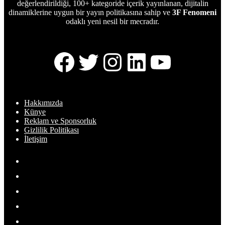
değerlendirildiği, 100+ kategoride içerik yayınlanan, dijitalin
dinamiklerine uygun bir yayın politikasına sahip ve
3F Fenomeni
odaklı yeni nesil bir mecradır.
Facebook
Twitter
Instagram
LinkedIn
YouTub
Hakkımızda
Künye
Reklam ve Sponsorluk
Gizlilik Politikası
İletişim
Mikrosite
Spotify
Facebook
Twitter
YouTube