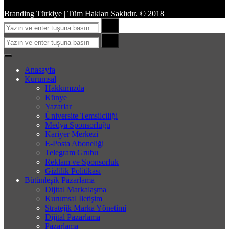
Branding Türkiye | Tüm Hakları Saklıdır. © 2018
Search
Search
for:
Search
Search
for:
Close
Menu
Anasayfa
Kurumsal
Hakkımızda
Künye
Yazarlar
Üniversite Temsilciliği
Medya Sponsorluğu
Kariyer Merkezi
E-Posta Aboneliği
Telegram Grubu
Reklam ve Sponsorluk
Gizlilik Politikası
Bütünleşik Pazarlama
Dijital Markalaşma
Kurumsal İletişim
Stratejik Marka Yönetimi
Dijital Pazarlama
Pazarlama