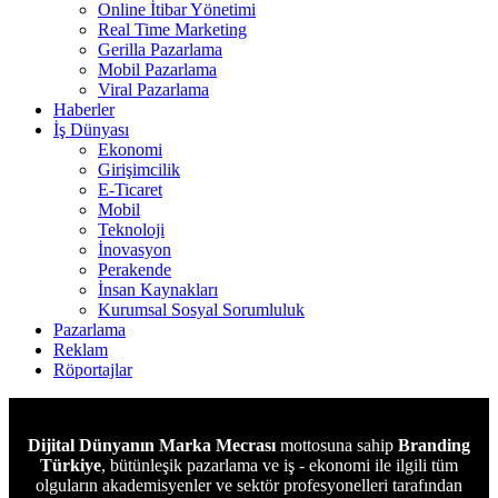
Online İtibar Yönetimi
Real Time Marketing
Gerilla Pazarlama
Mobil Pazarlama
Viral Pazarlama
Haberler
İş Dünyası
Ekonomi
Girişimcilik
E-Ticaret
Mobil
Teknoloji
İnovasyon
Perakende
İnsan Kaynakları
Kurumsal Sosyal Sorumluluk
Pazarlama
Reklam
Röportajlar
Dijital Dünyanın Marka Mecrası
mottosuna sahip
Branding
Türkiye
, bütünleşik pazarlama ve iş - ekonomi ile ilgili tüm
olguların akademisyenler ve sektör profesyonelleri tarafından