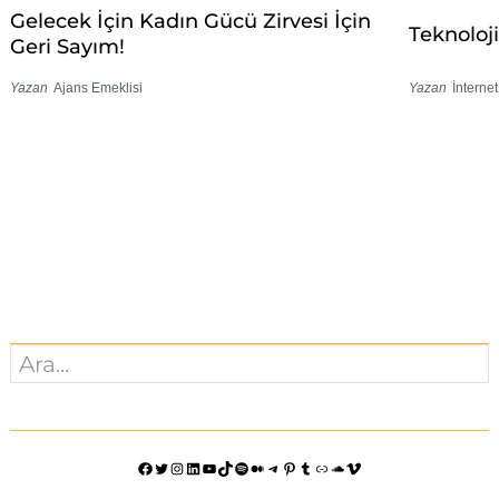
Gelecek İçin Kadın Gücü Zirvesi İçin
Teknoloji
Geri Sayım!
Yazan
Ajans Emeklisi
Yazan
İnterne
Ara
Facebook
Twitter
Instagram
LinkedIn
YouTube
TikTok
Spotify
Orta
Telegram
Pinterest
Tumblr
Bağlantı
SoundCloud
Vimeo